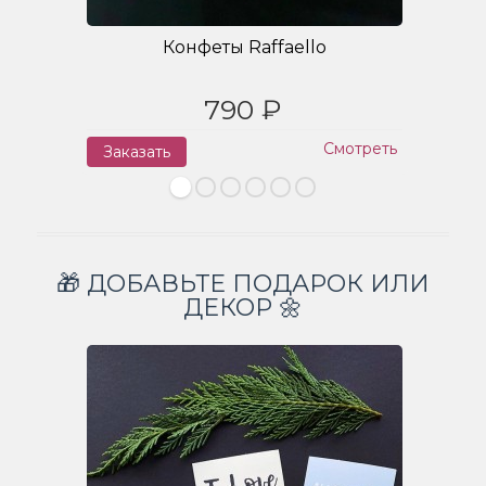
Конфеты Raffaello
790 ₽
Смотреть
Заказать
З
🎁 ДОБАВЬТЕ ПОДАРОК ИЛИ
ДЕКОР 🌼