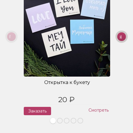
Открытка к букету
20 ₽
Смотреть
Заказать
З