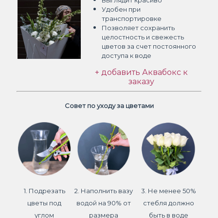
Выглядит красиво
Удобен при
транспортировке
Позволяет сохранить
целостность и свежесть
цветов
за счет постоянного
доступа к воде
+ добавить Аквабокс к
заказу
Совет по уходу за цветами
1. Подрезать
2. Наполнить вазу
3. Не менее 50%
цветы под
водой на 90% от
стебля должно
углом
размера
быть в воде