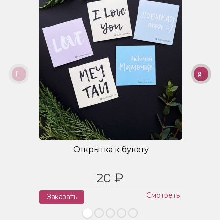
Открытка к букету
20 ₽
Смотреть
Заказать
З