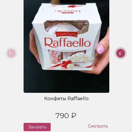
Конфеты Raffaello
790 ₽
Смотреть
Заказать
З