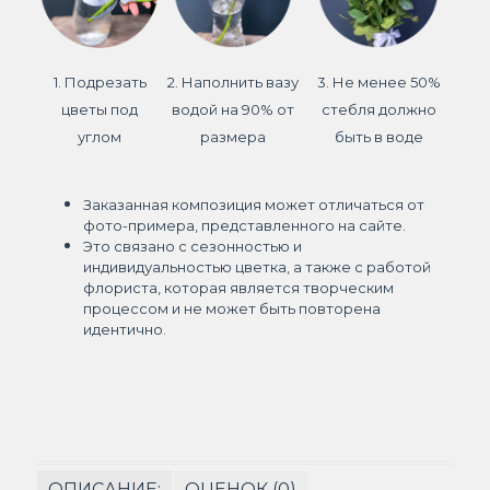
1. Подрезать
2. Наполнить вазу
3. Не менее 50%
цветы под
водой на 90% от
стебля должно
углом
размера
быть в воде
Заказанная композиция может отличаться от
фото-примера, представленного на сайте.
Это связано с сезонностью и
индивидуальностью цветка, а также с работой
флориста, которая является творческим
процессом и не может быть повторена
идентично.
ОПИСАНИЕ:
ОЦЕНОК (0)