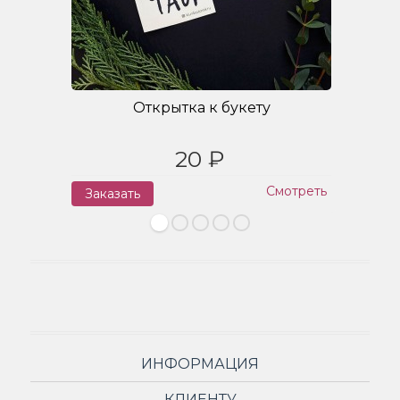
Открытка к букету
20 ₽
Смотреть
Заказать
З
ИНФОРМАЦИЯ
КЛИЕНТУ