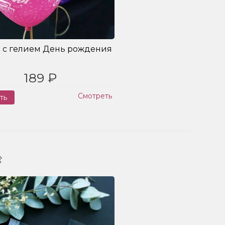
 с гелием День рождения
189 ₽
Смотреть
ть
Заказ
