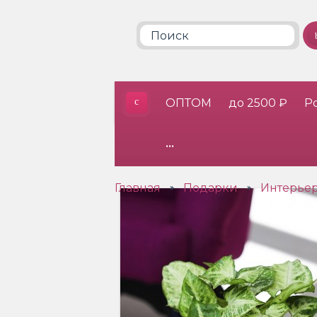
ОПТОМ
до 2500 ₽
Р
•••
Главная
Подарки
Интерьер
»
»