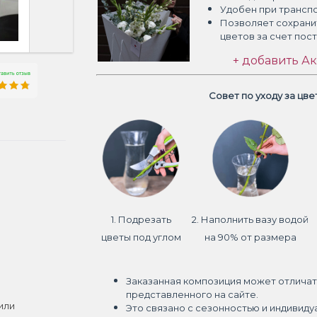
Удобен при трансп
Позволяет сохрани
цветов
за счет пос
+ добавить Ак
Совет по уходу за цв
1. Подрезать
2. Наполнить вазу водой
цветы под углом
на 90% от размера
Заказанная композиция может отличат
представленного на сайте.
или
Это связано с сезонностью и индивиду