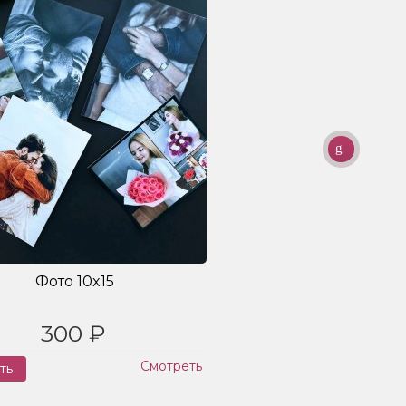
Фото 10x15
300 ₽
Смотреть
ть
Заказ