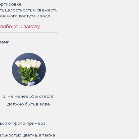
ортировке
ть целостность и свежесть
тоянного доступа к воде
вабокс к заказу
етами
3. Не менее 50% стебля
должно быть в воде
ься от фото-примера,
альностью цветка, а также