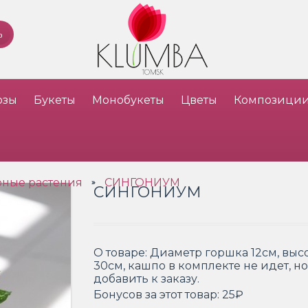
озы
Букеты
Монобукеты
Цветы
Композици
ные растения
СИНГОНИУМ
»
СИНГОНИУМ
О товаре:
Диаметр горшка 12см, выс
30см, кашпо в комплекте не идет, н
добавить к заказу.
Бонусов за этот товар:
25₽