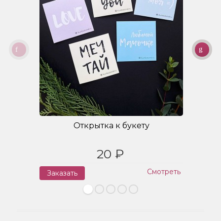
Открытка к букету
20 ₽
Смотреть
Заказать
З