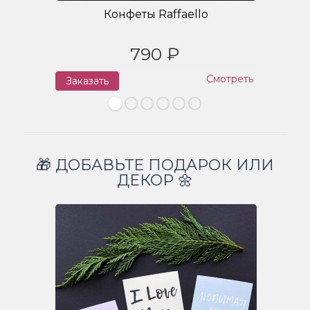
Конфеты Raffaello
790 ₽
Смотреть
Заказать
З
🎁 ДОБАВЬТЕ ПОДАРОК ИЛИ
ДЕКОР 🌼