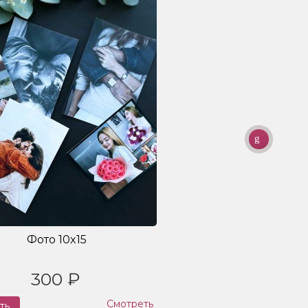
Фото 10x15
300 ₽
Смотреть
ть
Заказ