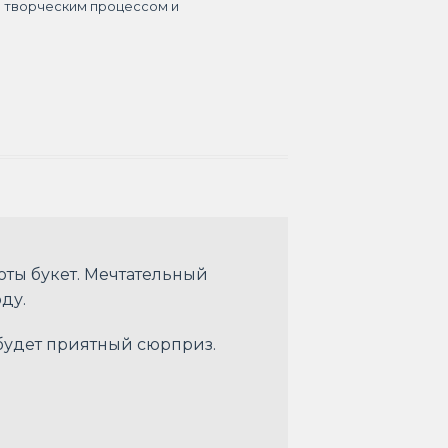
я творческим процессом и
оты букет. Мечтательный
оду.
 будет приятный сюрприз.