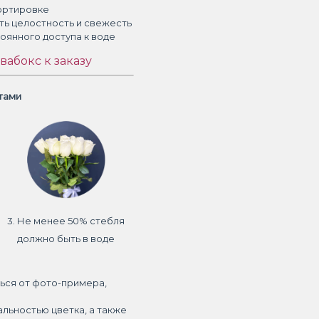
ортировке
ть целостность и свежесть
тоянного доступа к воде
вабокс к заказу
етами
3. Не менее 50% стебля
должно быть в воде
ься от фото-примера,
альностью цветка, а также