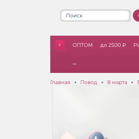
ОПТОМ
до 2500 ₽
Р
•••
Главная
Повод
8 марта
»
»
»