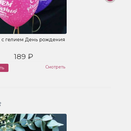
 с гелием День рождения
189 ₽
Смотреть
ть
Заказ
