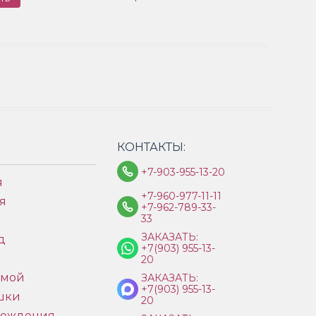
КОНТАКТЫ:
+7-903-955-13-20
я
+7-960-977-11-11
я
+7-962-789-33-
33
ЗАКАЗАТЬ:
д
+7(903) 955-13-
ы
20
имой
ЗАКАЗАТЬ:
+7(903) 955-13-
шки
20
рождения