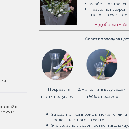
Удобен при трансп
Позволяет сохрани
цветов
за счет пос
+ добавить Ак
Совет по уходу за цв
или
1. Подрезать
2. Наполнить вазу водой
цветы под углом
на 90% от размера
ставкой в
димости.
Заказанная композиция может отличат
представленного на сайте.
Это связано с сезонностью и индивиду