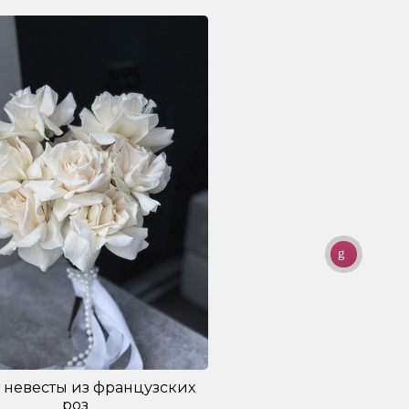
 невесты из французских
Букет
роз