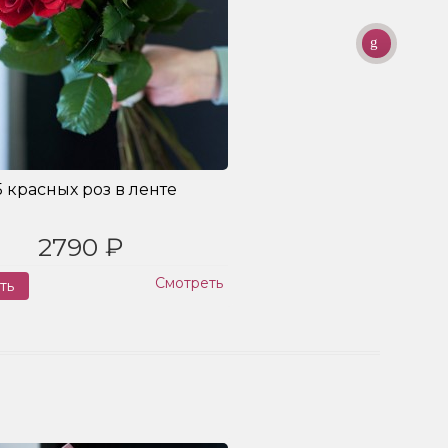
5 красных роз в ленте
Букет
2790 ₽
Смотреть
ть
Заказ