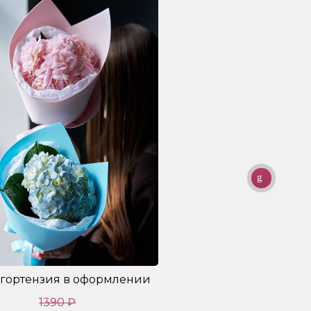
 гортензия в оформлении
Буке
1390 ₽