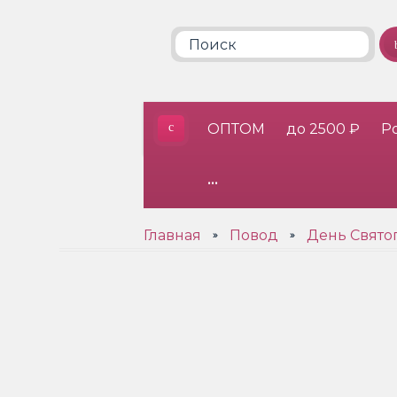
ОПТОМ
до 2500 ₽
Р
•••
Главная
Повод
День Свято
»
»