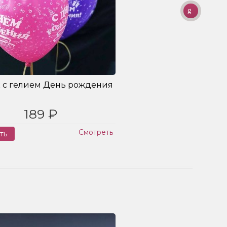
 с гелием День рождения
189 ₽
Смотреть
ть
Заказ