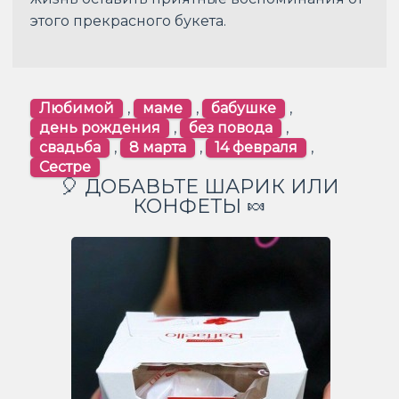
этого прекрасного букета.
Любимой
,
маме
,
бабушке
,
день рождения
,
без повода
,
свадьба
,
8 марта
,
14 февраля
,
Сестре
🎈 ДОБАВЬТЕ ШАРИК ИЛИ
КОНФЕТЫ 🍬