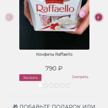
Конфеты Raffaello
790 ₽
Смотреть
Заказать
З
🎁 ДОБАВЬТЕ ПОДАРОК ИЛИ