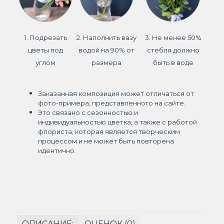
1. Подрезать
2. Наполнить вазу
3. Не менее 50%
цветы под
водой на 90% от
стебля должно
углом
размера
быть в воде
Заказанная композиция может отличаться от
фото-примера, представленного на сайте.
Это связано с сезонностью и
индивидуальностью цветка, а также с работой
флориста, которая является творческим
процессом и не может быть повторена
идентично.
ОПИСАНИЕ:
ОЦЕНОК (0)