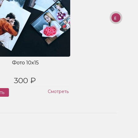
Фото 10x15
300 ₽
Смотреть
ть
Заказ