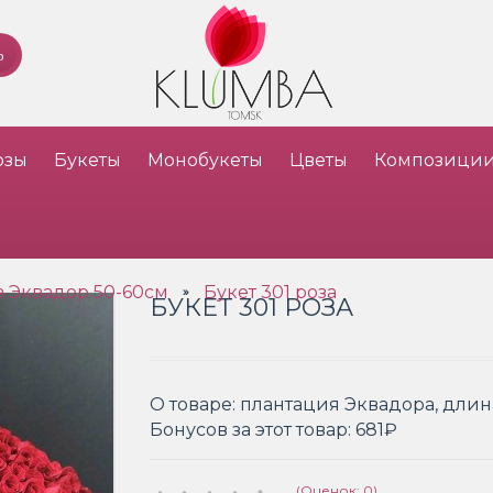
озы
Букеты
Монобукеты
Цветы
Композици
з Эквадор 50-60см
Букет 301 роза
»
БУКЕТ 301 РОЗА
О товаре:
плантация Эквадора, длин
Бонусов за этот товар:
681₽
(Оценок: 0)