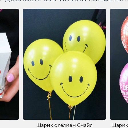
Шарик с гелием Смайл
Шарик