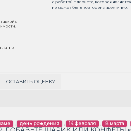
с работой флориста, которая являетс
не может быть повторена идентично.
ставкой в
димости.
платно
ОСТАВИТЬ ОЦЕНКУ
маме
,
день рождения
,
14 февраля
,
8 марта
,
🎈 ДОБАВЬТЕ ШАРИК ИЛИ КОНФЕТЫ 