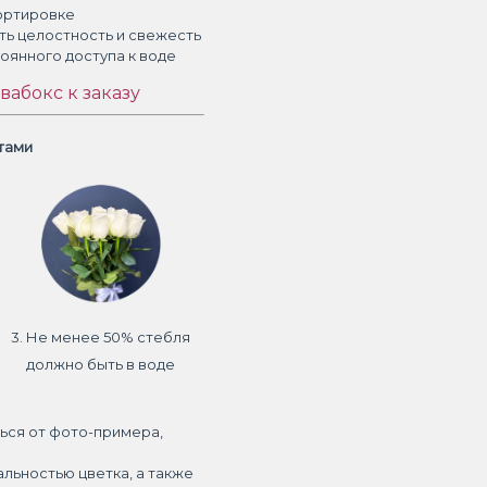
ортировке
ть целостность и свежесть
тоянного доступа к воде
вабокс к заказу
етами
3. Не менее 50% стебля
должно быть в воде
ься от фото-примера,
альностью цветка, а также