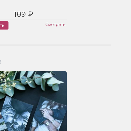
189 ₽
Смотреть
ть
Заказ
