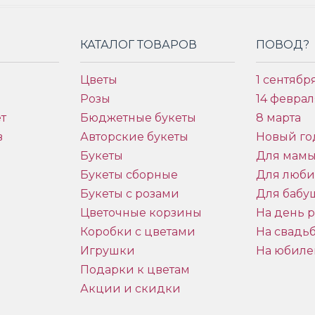
КАТАЛОГ ТОВАРОВ
ПОВОД?
Цветы
1 сентябр
Розы
14 феврал
т
Бюджетные букеты
8 марта
в
Авторские букеты
Новый го
Букеты
Для мам
Букеты сборные
Для люб
Букеты с розами
Для бабу
и
Цветочные корзины
На день 
Коробки с цветами
На свадь
Игрушки
На юбиле
Подарки к цветам
Акции и скидки