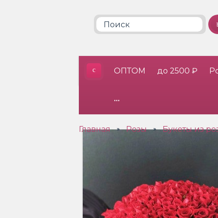
ОПТОМ
до 2500 ₽
Р
•••
Главная
Розы
Букеты из ро
»
»