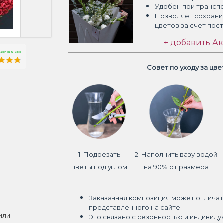
Удобен при трансп
Позволяет сохрани
цветов
за счет пос
+ добавить Ак
Совет по уходу за цв
1. Подрезать
2. Наполнить вазу водой
цветы под углом
на 90% от размера
Заказанная композиция может отличат
представленного на сайте.
или
Это связано с сезонностью и индивиду