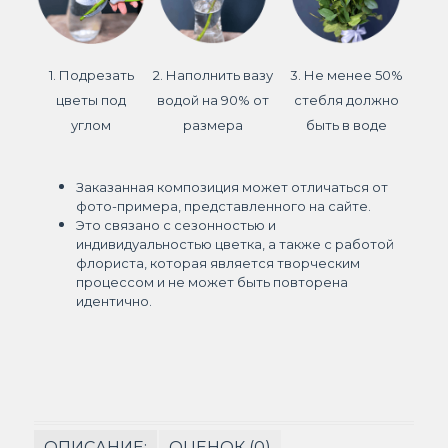
1. Подрезать
2. Наполнить вазу
3. Не менее 50%
цветы под
водой на 90% от
стебля должно
углом
размера
быть в воде
Заказанная композиция может отличаться от
фото-примера, представленного на сайте.
Это связано с сезонностью и
индивидуальностью цветка, а также с работой
флориста, которая является творческим
процессом и не может быть повторена
идентично.
ОПИСАНИЕ:
ОЦЕНОК (0)