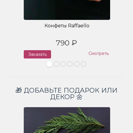
Конфеты Raffaello
790 ₽
Смотреть
Заказать
З
🎁 ДОБАВЬТЕ ПОДАРОК ИЛИ
ДЕКОР 🌼