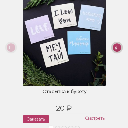
Открытка к букету
20 ₽
Смотреть
Заказать
З