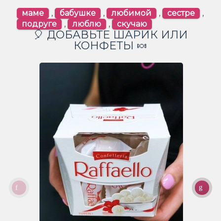
маме
,
бабушке
,
любимой
,
сестре
,
подруге
,
люблю
,
скучаю
🎈 ДОБАВЬТЕ ШАРИК ИЛИ
КОНФЕТЫ 🍬