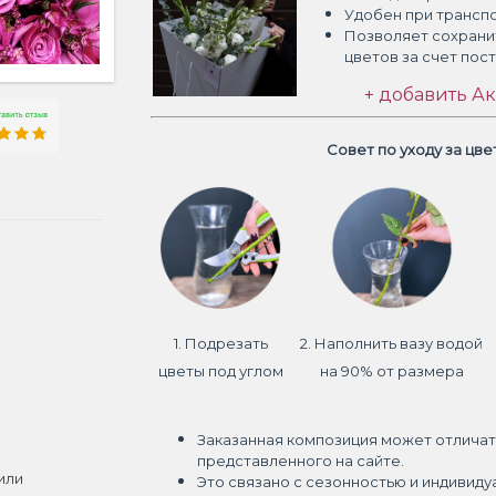
Удобен при трансп
Позволяет сохрани
цветов
за счет пос
+ добавить Ак
Совет по уходу за цв
1. Подрезать
2. Наполнить вазу водой
цветы под углом
на 90% от размера
Заказанная композиция может отличат
представленного на сайте.
или
Это связано с сезонностью и индивиду