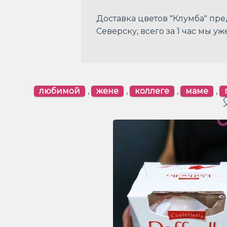
Доставка цветов "Клумба" пре
Северску, всего за 1 час мы 
любимой
,
жене
,
коллеге
,
маме
,