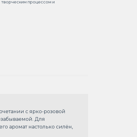
я творческим процессом и
очетании с ярко-розовой
езабываемой. Для
его аромат настолько силён,