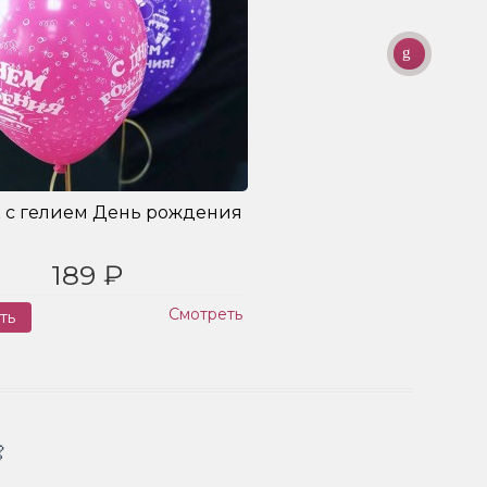
 с гелием День рождения
189 ₽
Смотреть
ть
Заказ
