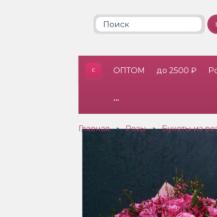
ОПТОМ
до 2500 ₽
Р
•••
Главная
Розы
Букеты из ро
»
»