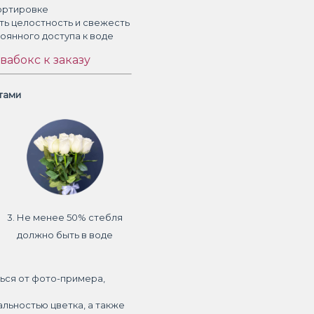
ортировке
ть целостность и свежесть
тоянного доступа к воде
вабокс к заказу
етами
3. Не менее 50% стебля
должно быть в воде
ься от фото-примера,
альностью цветка, а также