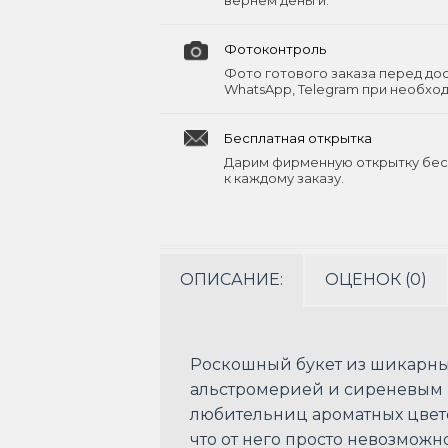
вернём деньги.
Фотоконтроль
Фото готового заказа перед до
WhatsApp, Telegram при необхо
Бесплатная открытка
Дарим фирменную открытку бес
к каждому заказу.
ОПИСАНИЕ:
ОЦЕНОК (0)
Роскошный букет из шикарных
альстромерией и сиреневым 
любительниц ароматных цветов
что от него просто невозможно