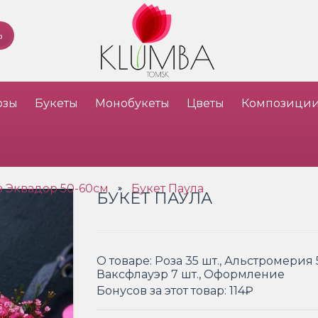
озы
Букеты
Монобукеты
Цветы
Композици
з Эквадор 50-60см
Букет Паула
»
БУКЕТ ПАУЛА
О товаре:
Роза 35 шт., Альстромерия 5
Ваксфлауэр 7 шт., Оформление
Бонусов за этот товар:
114₽