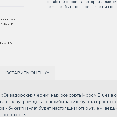
с работой флориста, которая являетс
не может быть повторена идентично.
ставкой в
димости.
платно
ОСТАВИТЬ ОЦЕНКУ
 Эквадорских черничных роз сорта Moody Blues в с
ваксфлауэром делают комбинацию букета просто н
 - букет "Паула" будет настоящим открытием, ведь 
 оторваться.