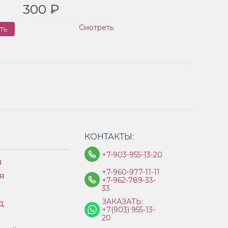
300 ₽
Смотреть
ть
Заказ
КОНТАКТЫ:
+7-903-955-13-20
я
+7-960-977-11-11
я
+7-962-789-33-
33
ЗАКАЗАТЬ:
д
+7(903) 955-13-
ы
20