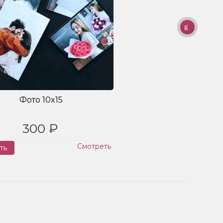
Фото 10x15
300 ₽
Смотреть
ть
Заказ