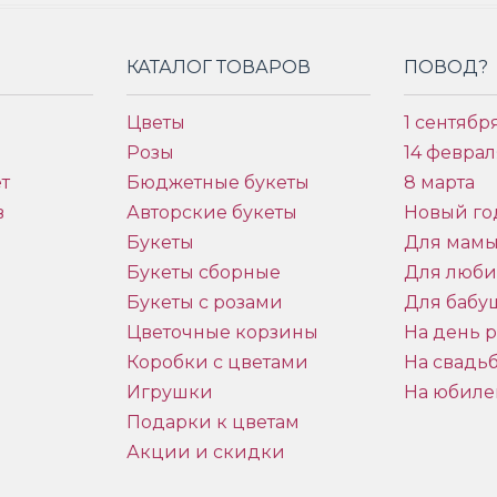
КАТАЛОГ ТОВАРОВ
ПОВОД?
Цветы
1 сентябр
Розы
14 феврал
т
Бюджетные букеты
8 марта
в
Авторские букеты
Новый го
Букеты
Для мам
Букеты сборные
Для люб
Букеты с розами
Для бабу
и
Цветочные корзины
На день 
Коробки с цветами
На свадь
Игрушки
На юбиле
Подарки к цветам
Акции и скидки