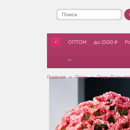
ОПТОМ
до 2500 ₽
Р
•••
Главная
Розы
Розы Пионов
»
»