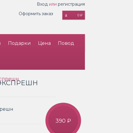
Вход
или
регистрация
Оформить заказ
0 ₽
и
Подарки
Цена
Повод
кспрешн
 ЭКСПРЕШН
прешн
390 ₽