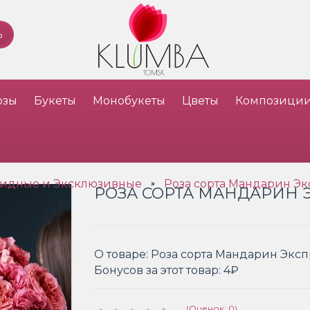
озы
Букеты
Монобукеты
Цветы
Композици
идные и Эксклюзивные
Роза сорта Мандарин Э
»
РОЗА СОРТА МАНДАРИН
О товаре:
Роза сорта Мандарин Экс
Бонусов за этот товар:
4₽
(Оценок: 0)