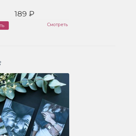
189 ₽
Смотреть
ть
Заказ
