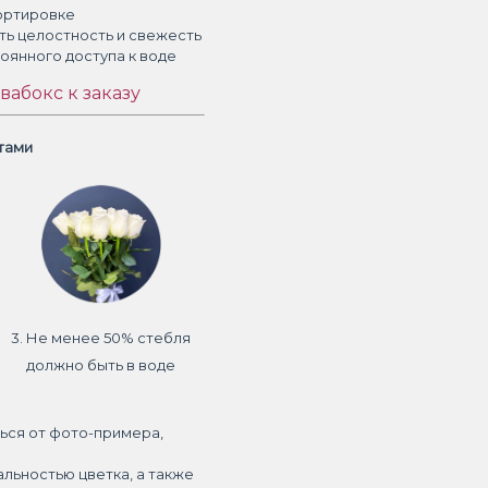
ортировке
ть целостность и свежесть
тоянного доступа к воде
вабокс к заказу
етами
3. Не менее 50% стебля
должно быть в воде
ься от фото-примера,
альностью цветка, а также