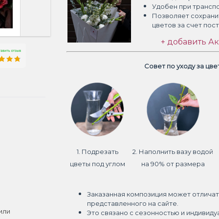
Удобен при трансп
Позволяет сохрани
цветов
за счет пос
+ добавить Ак
Совет по уходу за цв
1. Подрезать
2. Наполнить вазу водой
цветы под углом
на 90% от размера
Заказанная композиция может отличат
представленного на сайте.
или
Это связано с сезонностью и индивиду