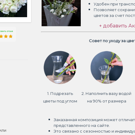
Удобен при трансп
Позволяет сохрани
цветов
за счет пос
+ добавить Ак
Совет по уходу за цв
1. Подрезать
2. Наполнить вазу водой
цветы под углом
на 90% от размера
Заказанная композиция может отличат
представленного на сайте.
или
Это связано с сезонностью и индивиду