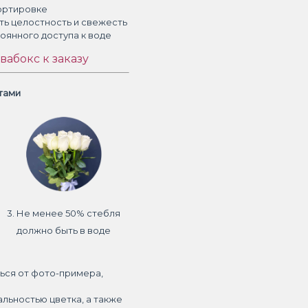
ортировке
ть целостность и свежесть
тоянного доступа к воде
вабокс к заказу
етами
3. Не менее 50% стебля
должно быть в воде
ься от фото-примера,
альностью цветка, а также