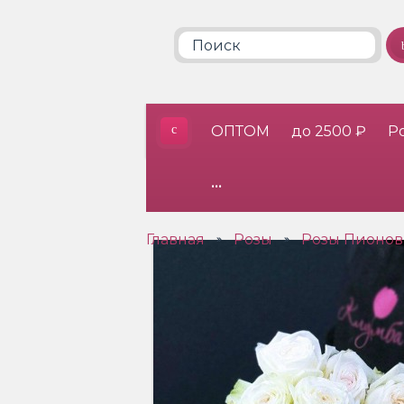
ОПТОМ
до 2500 ₽
Р
•••
Главная
Розы
Розы Пионов
»
»