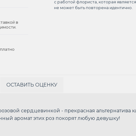
с работой флориста, которая являетс
не может быть повторена идентично.
ставкой в
димости.
платно
ОСТАВИТЬ ОЦЕНКУ
розовой сердцевинкой - прекрасная альтернатива 
ный аромат этих роз покорят любую девушку!