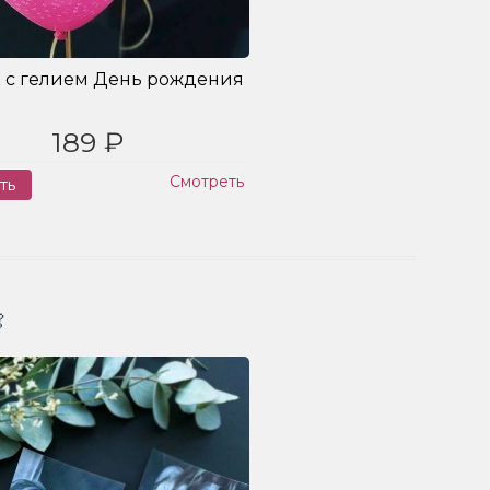
 с гелием День рождения
189 ₽
Смотреть
ть
Заказ
