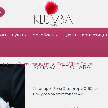
озы
Букеты
Монобукеты
Цветы
Композици
идные и Эксклюзивные
Роза White Ohara
»
РОЗА WHITE OHARA
О товаре:
Роза Эквадор 50-60 см
Бонусов за этот товар:
4₽
(Оценок: 0)