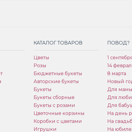
КАТАЛОГ ТОВАРОВ
ПОВОД?
Цветы
1 сентябр
Розы
14 феврал
т
Бюджетные букеты
8 марта
в
Авторские букеты
Новый го
Букеты
Для мам
Букеты сборные
Для люб
Букеты с розами
Для бабу
и
Цветочные корзины
На день 
Коробки с цветами
На свадь
Игрушки
На юбиле