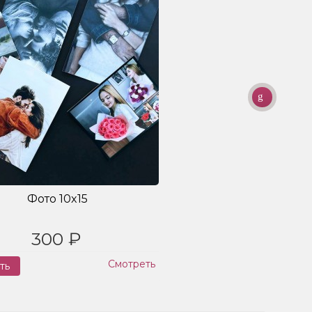
Фото 10x15
300 ₽
Смотреть
ть
Заказ