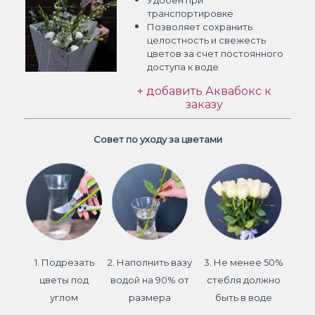
Удобен при
транспортировке
Позволяет сохранить
целостность и свежесть
цветов
за счет постоянного
доступа к воде
+ добавить Аквабокс к
заказу
Совет по уходу за цветами
1. Подрезать
2. Наполнить вазу
3. Не менее 50%
цветы под
водой на 90% от
стебля должно
углом
размера
быть в воде