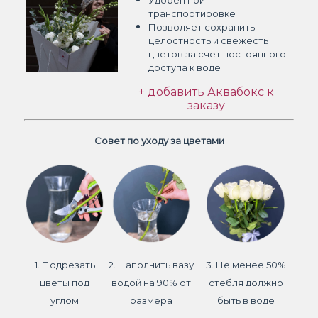
Удобен при
транспортировке
Позволяет сохранить
целостность и свежесть
цветов
за счет постоянного
доступа к воде
+ добавить Аквабокс к
заказу
Совет по уходу за цветами
1. Подрезать
2. Наполнить вазу
3. Не менее 50%
цветы под
водой на 90% от
стебля должно
углом
размера
быть в воде