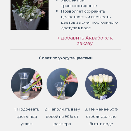
Удобен при
транспортировке
Позволяет сохранить
целостность и свежесть
цветов
за счет постоянного
доступа к воде
+ добавить Аквабокс к
заказу
Совет по уходу за цветами
1. Подрезать
2. Наполнить вазу
3. Не менее 50%
цветы под
водой на 90% от
стебля должно
углом
размера
быть в воде