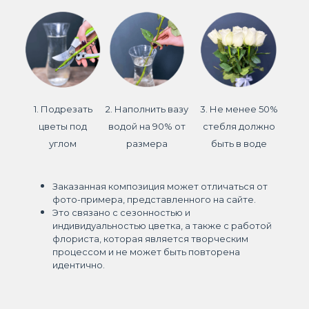
1. Подрезать
2. Наполнить вазу
3. Не менее 50%
цветы под
водой на 90% от
стебля должно
углом
размера
быть в воде
Заказанная композиция может отличаться от
фото-примера, представленного на сайте.
Это связано с сезонностью и
индивидуальностью цветка, а также с работой
флориста, которая является творческим
процессом и не может быть повторена
идентично.