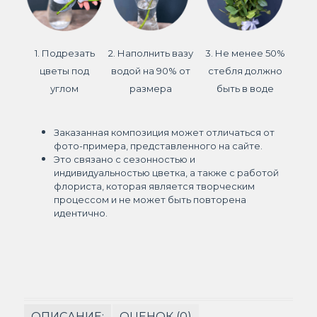
1. Подрезать
2. Наполнить вазу
3. Не менее 50%
цветы под
водой на 90% от
стебля должно
углом
размера
быть в воде
Заказанная композиция может отличаться от
фото-примера, представленного на сайте.
Это связано с сезонностью и
индивидуальностью цветка, а также с работой
флориста, которая является творческим
процессом и не может быть повторена
идентично.
ОПИСАНИЕ:
ОЦЕНОК (0)