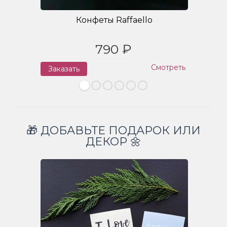
Конфеты Raffaello
790 ₽
Смотреть
Заказать
З
🎁 ДОБАВЬТЕ ПОДАРОК ИЛИ
ДЕКОР 🌼