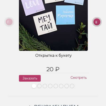
Открытка к букету
20 ₽
Смотреть
Заказать
З