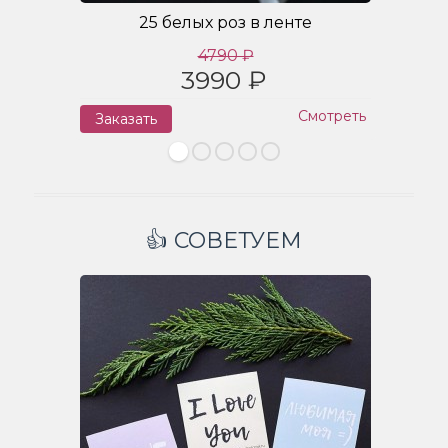
25 белых роз в ленте
4790 ₽
3990 ₽
Смотреть
Заказать
З
👍 СОВЕТУЕМ