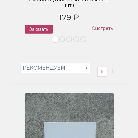
шт.)
179 ₽
Смотреть
Заказать
З