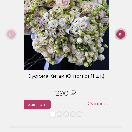
Эустома Китай (Оптом от 11 шт.)
Б
290 ₽
Смотреть
Заказать
З