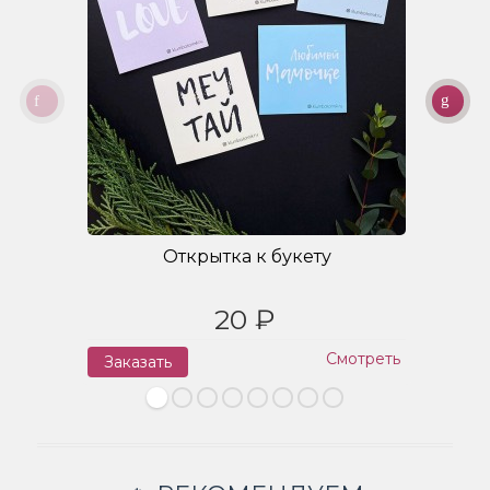
Открытка к букету
20 ₽
Смотреть
Заказать
З