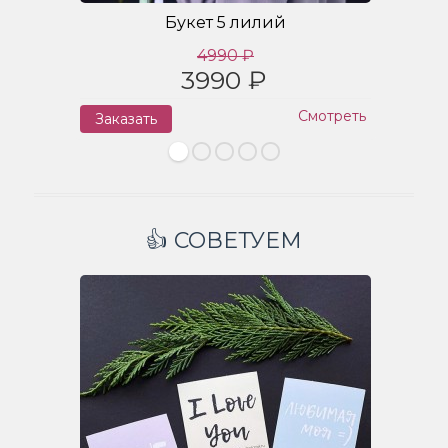
Букет 5 лилий
4990 ₽
3990 ₽
Смотреть
Заказать
З
👍 СОВЕТУЕМ