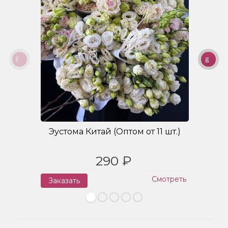
Эустома Китай (Оптом от 11 шт.)
Б
290 ₽
Смотреть
Заказать
З