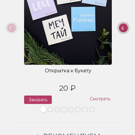
Открытка к букету
20 ₽
Смотреть
Заказать
З