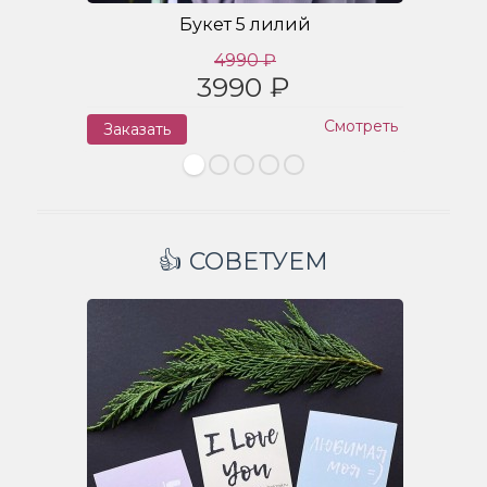
Букет 5 лилий
4990 ₽
3990 ₽
Смотреть
Заказать
З
👍 СОВЕТУЕМ